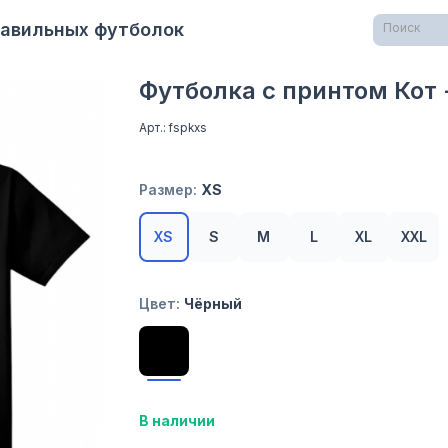
равильных футболок
Поиск
Футболка с принтом Кот 
Арт.: fspkxs
Размер:
XS
XS
S
M
L
XL
XXL
Цвет:
Чёрный
В наличии