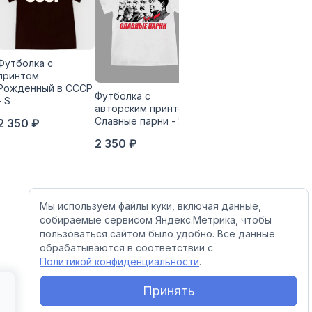
Футболка с
принтом
Рожденный в СССР
Футболка с
- S
Футб
авторским принтом
при
Футболка с
Славные парни - S
2 350 ₽
Com
принтом Я вас
(бел
2 350 ₽
категорически
приветствую 3XL
2 3
2 750 ₽
Мы используем файлы куки, включая данные,
собираемые сервисом Яндекс.Метрика, чтобы
пользоваться сайтом было удобно. Все данные
обрабатываются в соответствии с
Политикой конфиденциальности
.
Принять