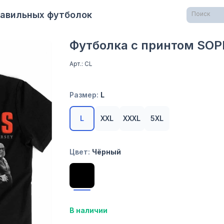
равильных футболок
Поиск
Футболка с принтом SO
Арт.: СL
Размер:
L
L
XXL
XXXL
5XL
Цвет:
Чёрный
В наличии