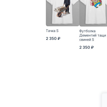
Тачка S
Футболка
Дементий тащи
2 350 ₽
свиней S
2 350 ₽