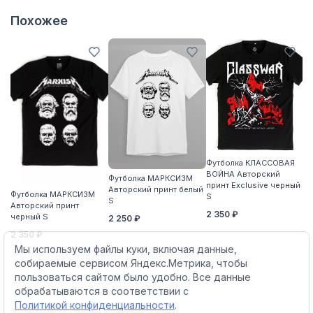
Похожее
Футболка КЛАССОВАЯ
ВОЙНА Авторский
Футболка МАРКСИЗМ
принт Exclusive черный
Авторский принт белый
Ф
Футболка МАРКСИЗМ
S
S
В
Авторский принт
2 350 ₽
пр
черный S
2 250 ₽
2
2 350 ₽
Мы используем файлы куки, включая данные,
собираемые сервисом Яндекс.Метрика, чтобы
пользоваться сайтом было удобно. Все данные
обрабатываются в соответствии с
Политикой конфиденциальности
.